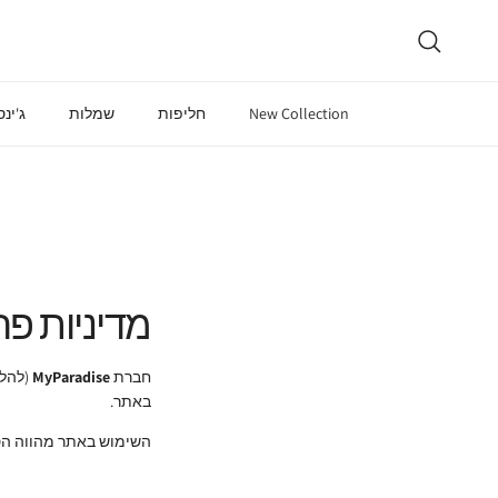
ילוג לתוכן
חיפוש
New Collection
חליפות
שמלות
ג'ינ
מדיניות פר
חברת
MyParadise
(להלן
באתר.
השימוש באתר מהווה הסכ