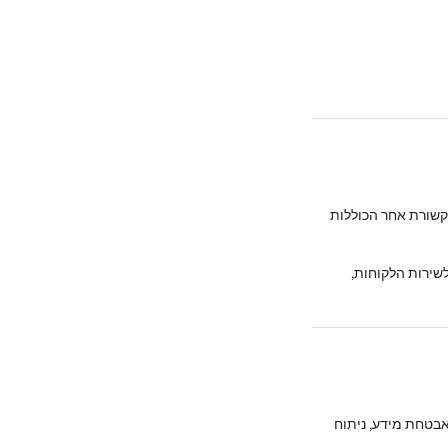
עות בדוא"ל, SMS, WhatsApp או בכל אמצעי תקשורת אחר הכוללות
שירות הלקוחות,
משתמש, אבטחת מידע, ניתוח