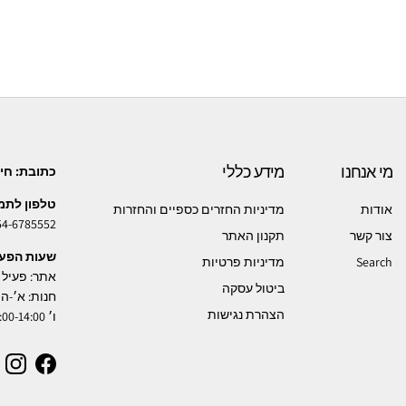
מי אנחנו
מידע כללי
כתובת: חיים ארלוז
טלפון לתמ
אודות
מדיניות החזרים כספיים והחזרות
54-6785552
צור קשר
תקנון האתר
שעות הפעי
Search
מדיניות פרטיות
אתר: פעיל 24 שעות
ביטול עסקה
חנות: א׳-ה׳ :00-21:00
הצהרת נגישות
ו׳ 09:00-14:00
ram
Facebook