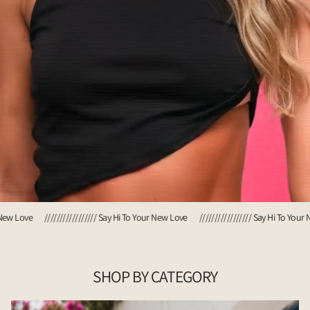
//
Say Hi To Your New Love /////////////////
Say Hi To Your New Love ///////////////
SHOP BY CATEGORY